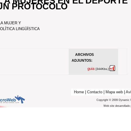
 A MUJERES EN EL DEPORTE
UN PROTOCOLO
LA MUJER Y
LÍTICA LINGÜÍSTICA
ARCHIVOS
ADJUNTOS:
guia
[344Kbs.]
Home
|
Contacto
|
Mapa web
|
Avi
Copyright © 2009 Dynamic 
Web site desarrollado